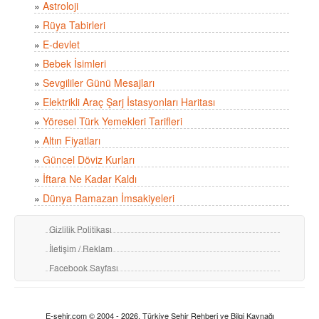
»
Astroloji
»
Rüya Tabirleri
»
E-devlet
»
Bebek İsimleri
»
Sevgililer Günü Mesajları
»
Elektrikli Araç Şarj İstasyonları Haritası
»
Yöresel Türk Yemekleri Tarifleri
»
Altın Fiyatları
»
Güncel Döviz Kurları
»
İftara Ne Kadar Kaldı
»
Dünya Ramazan İmsakiyeleri
Gizlilik Politikası
İletişim / Reklam
Facebook Sayfası
E-sehir.com © 2004 - 2026, Türkiye Şehir Rehberi ve Bilgi Kaynağı