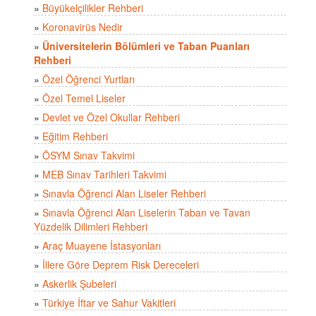
»
Büyükelçilikler Rehberi
»
Koronavirüs Nedir
»
Üniversitelerin Bölümleri ve Taban Puanları
Rehberi
»
Özel Öğrenci Yurtları
»
Özel Temel Liseler
»
Devlet ve Özel Okullar Rehberi
»
Eğitim Rehberi
»
ÖSYM Sınav Takvimi
»
MEB Sınav Tarihleri Takvimi
»
Sınavla Öğrenci Alan Liseler Rehberi
»
Sınavla Öğrenci Alan Liselerin Taban ve Tavan
Yüzdelik Dilimleri Rehberi
»
Araç Muayene İstasyonları
»
İllere Göre Deprem Risk Dereceleri
»
Askerlik Şubeleri
»
Türkiye İftar ve Sahur Vakitleri