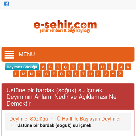
MENU
Deyimler Sözlüğü
A
B
C
Ç
D
E
F
G
H
I
İ
J
K
L
M
N
O
Ö
P
R
S
Ş
T
U
Ü
V
Y
Z
Üstüne bir bardak (soğuk) su içmek
Deyiminin Anlamı Nedir ve Açıklaması Ne
Demektir
Deyimler Sözlüğü
Ü Harfi ile Başlayan Deyimler
Üstüne bir bardak (soğuk) su içmek