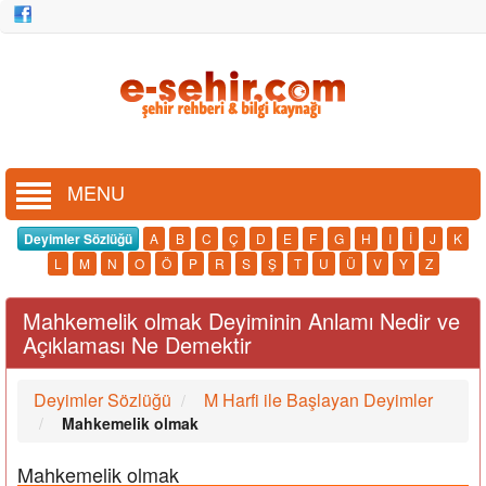
MENU
Deyimler Sözlüğü
A
B
C
Ç
D
E
F
G
H
I
İ
J
K
L
M
N
O
Ö
P
R
S
Ş
T
U
Ü
V
Y
Z
Mahkemelik olmak Deyiminin Anlamı Nedir ve
Açıklaması Ne Demektir
Deyimler Sözlüğü
M Harfi ile Başlayan Deyimler
Mahkemelik olmak
Mahkemelik olmak