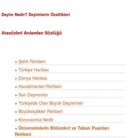
Deyim Nedir? Deyimlerin Özellikleri
Atasözleri Anlamları Sözlüğü
»
Şehir Rehberi
»
Türkiye Haritası
»
Dünya Haritası
»
Havalimanları Rehberi
»
Son Depremler
»
Türkiyede Olan Büyük Depremler
»
Büyükelçilikler Rehberi
»
Koronavirüs Nedir
»
Üniversitelerin Bölümleri ve Taban Puanları
Rehberi