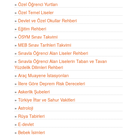
»
Özel Öğrenci Yurtları
»
Özel Temel Liseler
»
Devlet ve Özel Okullar Rehberi
»
Eğitim Rehberi
»
ÖSYM Sınav Takvimi
»
MEB Sınav Tarihleri Takvimi
»
Sınavla Öğrenci Alan Liseler Rehberi
»
Sınavla Öğrenci Alan Liselerin Taban ve Tavan
Yüzdelik Dilimleri Rehberi
»
Araç Muayene İstasyonları
»
İllere Göre Deprem Risk Dereceleri
»
Askerlik Şubeleri
»
Türkiye İftar ve Sahur Vakitleri
»
Astroloji
»
Rüya Tabirleri
»
E-devlet
»
Bebek İsimleri