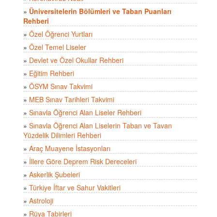
»
Üniversitelerin Bölümleri ve Taban Puanları
Rehberi
»
Özel Öğrenci Yurtları
»
Özel Temel Liseler
»
Devlet ve Özel Okullar Rehberi
»
Eğitim Rehberi
»
ÖSYM Sınav Takvimi
»
MEB Sınav Tarihleri Takvimi
»
Sınavla Öğrenci Alan Liseler Rehberi
»
Sınavla Öğrenci Alan Liselerin Taban ve Tavan
Yüzdelik Dilimleri Rehberi
»
Araç Muayene İstasyonları
»
İllere Göre Deprem Risk Dereceleri
»
Askerlik Şubeleri
»
Türkiye İftar ve Sahur Vakitleri
»
Astroloji
»
Rüya Tabirleri