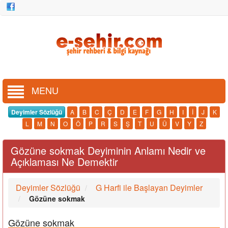
MENU
Deyimler Sözlüğü
A
B
C
Ç
D
E
F
G
H
I
İ
J
K
L
M
N
O
Ö
P
R
S
Ş
T
U
Ü
V
Y
Z
Gözüne sokmak Deyiminin Anlamı Nedir ve
Açıklaması Ne Demektir
Deyimler Sözlüğü
G Harfi ile Başlayan Deyimler
Gözüne sokmak
Gözüne sokmak