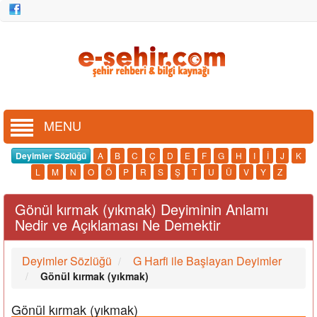
MENU
Deyimler Sözlüğü
A
B
C
Ç
D
E
F
G
H
I
İ
J
K
L
M
N
O
Ö
P
R
S
Ş
T
U
Ü
V
Y
Z
Gönül kırmak (yıkmak) Deyiminin Anlamı
Nedir ve Açıklaması Ne Demektir
Deyimler Sözlüğü
G Harfi ile Başlayan Deyimler
Gönül kırmak (yıkmak)
Gönül kırmak (yıkmak)