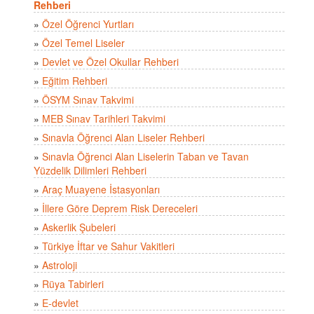
Rehberi
»
Özel Öğrenci Yurtları
»
Özel Temel Liseler
»
Devlet ve Özel Okullar Rehberi
»
Eğitim Rehberi
»
ÖSYM Sınav Takvimi
»
MEB Sınav Tarihleri Takvimi
»
Sınavla Öğrenci Alan Liseler Rehberi
»
Sınavla Öğrenci Alan Liselerin Taban ve Tavan
Yüzdelik Dilimleri Rehberi
»
Araç Muayene İstasyonları
»
İllere Göre Deprem Risk Dereceleri
»
Askerlik Şubeleri
»
Türkiye İftar ve Sahur Vakitleri
»
Astroloji
»
Rüya Tabirleri
»
E-devlet