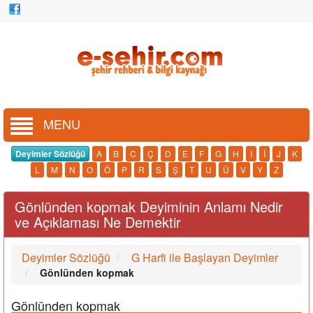
MENU
Deyimler Sözlüğü
A
B
C
Ç
D
E
F
G
H
I
İ
J
K
L
M
N
O
Ö
P
R
S
Ş
T
U
Ü
V
Y
Z
Gönlünden kopmak Deyiminin Anlamı Nedir
ve Açıklaması Ne Demektir
Deyimler Sözlüğü
G Harfi ile Başlayan Deyimler
Gönlünden kopmak
Gönlünden kopmak