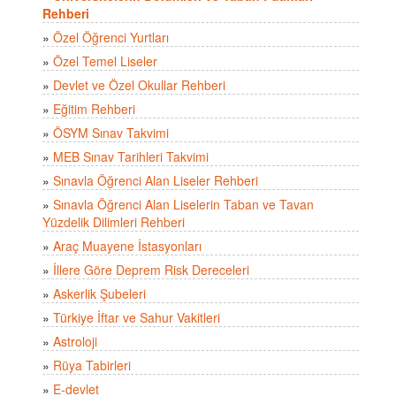
Rehberi
»
Özel Öğrenci Yurtları
»
Özel Temel Liseler
»
Devlet ve Özel Okullar Rehberi
»
Eğitim Rehberi
»
ÖSYM Sınav Takvimi
»
MEB Sınav Tarihleri Takvimi
»
Sınavla Öğrenci Alan Liseler Rehberi
»
Sınavla Öğrenci Alan Liselerin Taban ve Tavan
Yüzdelik Dilimleri Rehberi
»
Araç Muayene İstasyonları
»
İllere Göre Deprem Risk Dereceleri
»
Askerlik Şubeleri
»
Türkiye İftar ve Sahur Vakitleri
»
Astroloji
»
Rüya Tabirleri
»
E-devlet