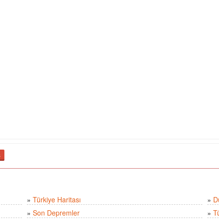
ş
»
Türkiye Haritası
»
D
»
Son Depremler
»
T