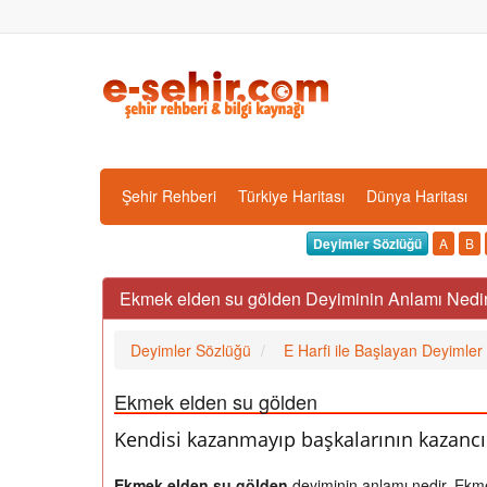
Şehir Rehberi
Türkiye Haritası
Dünya Haritası
Deyimler Sözlüğü
A
B
Ekmek elden su gölden Deyiminin Anlamı Nedir
Deyimler Sözlüğü
E Harfi ile Başlayan Deyimler
Ekmek elden su gölden
Kendisi kazanmayıp başkalarının kazancı 
Ekmek elden su gölden
deyiminin anlamı nedir, Ekm