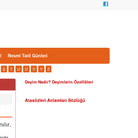
i
Resmi Tatil Günleri
Ş
T
U
Ü
V
Y
Z
Deyim Nedir? Deyimlerin Özellikleri
Atasözleri Anlamları Sözlüğü
ılır.
larda