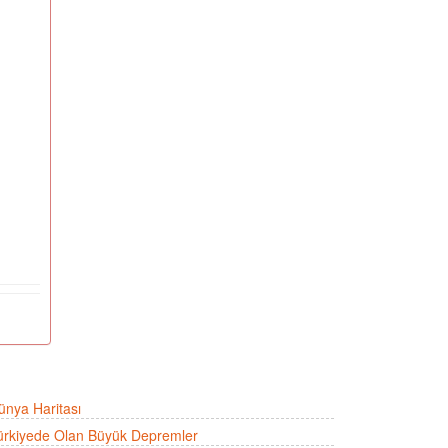
ünya Haritası
ürkiyede Olan Büyük Depremler