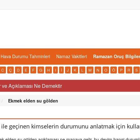
Hava Durumu Tahminleri
Namaz Vakitleri
Ramazan Oruç Bilgiler
C
Ç
D
E
F
G
H
I
İ
J
K
L
M
N
O
Ö
P
R
S
 ve Açıklaması Ne Demektir
Ekmek elden su gölden
ile geçinen kimselerin durumunu anlatmak için kullan
ek elden su gölden açıklaması ne manaya gelir, bu deyim hangi durum