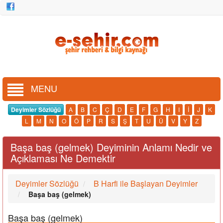
MENU
Deyimler Sözlüğü
A
B
C
Ç
D
E
F
G
H
I
İ
J
K
L
M
N
O
Ö
P
R
S
Ş
T
U
Ü
V
Y
Z
Başa baş (gelmek) Deyiminin Anlamı Nedir ve
Açıklaması Ne Demektir
Deyimler Sözlüğü
B Harfi ile Başlayan Deyimler
Başa baş (gelmek)
Başa baş (gelmek)