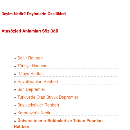
Deyim Nedir? Deyimlerin Özellikleri
Atasözleri Anlamları Sözlüğü
»
Şehir Rehberi
»
Türkiye Haritası
»
Dünya Haritası
»
Havalimanları Rehberi
»
Son Depremler
»
Türkiyede Olan Büyük Depremler
»
Büyükelçilikler Rehberi
»
Koronavirüs Nedir
»
Üniversitelerin Bölümleri ve Taban Puanları
Rehberi