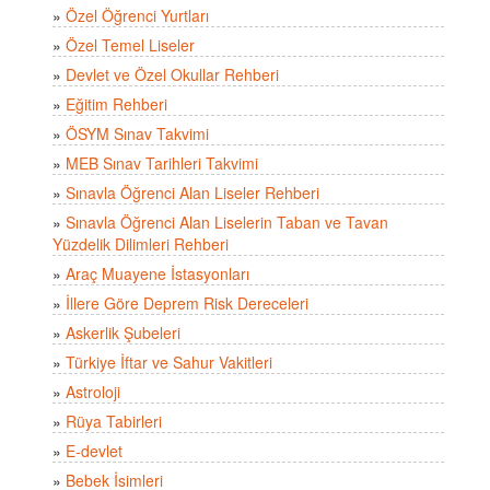
»
Özel Öğrenci Yurtları
»
Özel Temel Liseler
»
Devlet ve Özel Okullar Rehberi
»
Eğitim Rehberi
»
ÖSYM Sınav Takvimi
»
MEB Sınav Tarihleri Takvimi
»
Sınavla Öğrenci Alan Liseler Rehberi
»
Sınavla Öğrenci Alan Liselerin Taban ve Tavan
Yüzdelik Dilimleri Rehberi
»
Araç Muayene İstasyonları
»
İllere Göre Deprem Risk Dereceleri
»
Askerlik Şubeleri
»
Türkiye İftar ve Sahur Vakitleri
»
Astroloji
»
Rüya Tabirleri
»
E-devlet
»
Bebek İsimleri