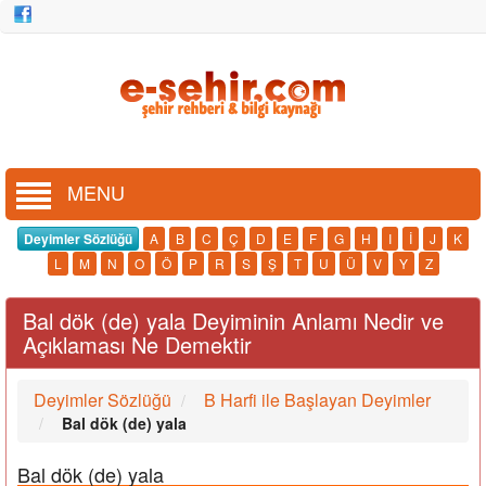
MENU
Deyimler Sözlüğü
A
B
C
Ç
D
E
F
G
H
I
İ
J
K
L
M
N
O
Ö
P
R
S
Ş
T
U
Ü
V
Y
Z
Bal dök (de) yala Deyiminin Anlamı Nedir ve
Açıklaması Ne Demektir
Deyimler Sözlüğü
B Harfi ile Başlayan Deyimler
Bal dök (de) yala
Bal dök (de) yala