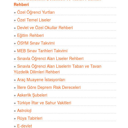
Rehberi
»
Özel Öğrenci Yurtları
»
Özel Temel Liseler
»
Devlet ve Özel Okullar Rehberi
»
Eğitim Rehberi
»
ÖSYM Sınav Takvimi
»
MEB Sınav Tarihleri Takvimi
»
Sınavla Öğrenci Alan Liseler Rehberi
»
Sınavla Öğrenci Alan Liselerin Taban ve Tavan
Yüzdelik Dilimleri Rehberi
»
Araç Muayene İstasyonları
»
İllere Göre Deprem Risk Dereceleri
»
Askerlik Şubeleri
»
Türkiye İftar ve Sahur Vakitleri
»
Astroloji
»
Rüya Tabirleri
»
E-devlet