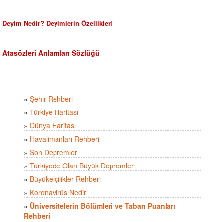
Deyim Nedir? Deyimlerin Özellikleri
Atasözleri Anlamları Sözlüğü
»
Şehir Rehberi
»
Türkiye Haritası
»
Dünya Haritası
»
Havalimanları Rehberi
»
Son Depremler
»
Türkiyede Olan Büyük Depremler
»
Büyükelçilikler Rehberi
»
Koronavirüs Nedir
»
Üniversitelerin Bölümleri ve Taban Puanları
Rehberi