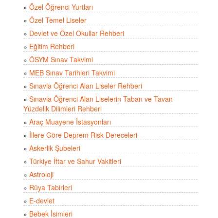
»
Özel Öğrenci Yurtları
»
Özel Temel Liseler
»
Devlet ve Özel Okullar Rehberi
»
Eğitim Rehberi
»
ÖSYM Sınav Takvimi
»
MEB Sınav Tarihleri Takvimi
»
Sınavla Öğrenci Alan Liseler Rehberi
»
Sınavla Öğrenci Alan Liselerin Taban ve Tavan
Yüzdelik Dilimleri Rehberi
»
Araç Muayene İstasyonları
»
İllere Göre Deprem Risk Dereceleri
»
Askerlik Şubeleri
»
Türkiye İftar ve Sahur Vakitleri
»
Astroloji
»
Rüya Tabirleri
»
E-devlet
»
Bebek İsimleri