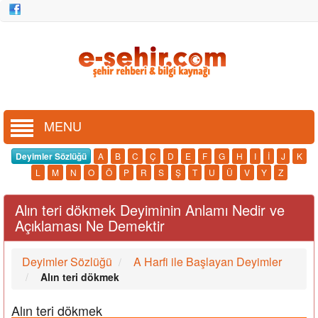
MENU
Deyimler Sözlüğü
A
B
C
Ç
D
E
F
G
H
I
İ
J
K
L
M
N
O
Ö
P
R
S
Ş
T
U
Ü
V
Y
Z
Alın teri dökmek Deyiminin Anlamı Nedir ve
Açıklaması Ne Demektir
Deyimler Sözlüğü
A Harfi ile Başlayan Deyimler
Alın teri dökmek
Alın teri dökmek