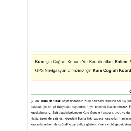
Kure
için Coğrafi Konum Yer Koordinatları;
Enlem
: 
GPS Navigasyon Cihazınız için
Kure Coğrafi Koordi
K
Şu an
"Kure Haritası"
sayfasındasınız. Kure haritasını farenizin sol tuşuyla
basarak (ya da çif tıklayarak) büyütebilir, "-"ye basarak küçültebilirsiniz
küçültebilirsiniz. Sağ üstteki bölümden Kure Google haritasını, uydu ya da ar
Harita üzerinde sağ üst köşedeki Harita linki sadece karayolları harita
karayollarını hem de coğrafi yapıyı birlikte gösterir. Yine aynı bölgedeki Ara