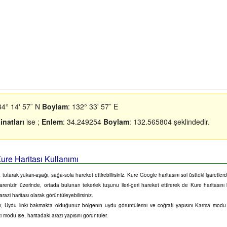
34° 14' 57¨ N
Boylam
: 132° 33' 57¨ E
natları
ise ;
Enlem
: 34.249254
Boylam
: 132.565804 şeklindedir.
ure Haritası Kullanımı
 tutarak yukarı-aşağı, sağa-sola hareket ettirebilirsiniz. Kure Google haritasını sol üstteki işaretle
. Farenizin üzerinde, ortada bulunan tekerlek tuşunu ileri-geri hareket ettirerek de Kure haritasını
azi haritası olarak görüntüleyebilirsiniz.
sını, Uydu linki bakmakta olduğunuz bölgenin uydu görüntülerini ve coğrafi yapısını Karma mod
zi modu ise, haritadaki arazi yapısını görüntüler.