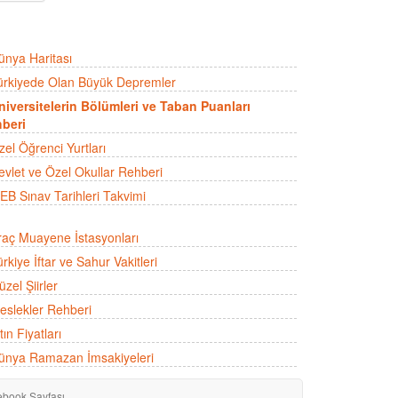
ünya Haritası
ürkiyede Olan Büyük Depremler
niversitelerin Bölümleri ve Taban Puanları
beri
zel Öğrenci Yurtları
evlet ve Özel Okullar Rehberi
EB Sınav Tarihleri Takvimi
raç Muayene İstasyonları
rkiye İftar ve Sahur Vakitleri
zel Şiirler
eslekler Rehberi
tın Fiyatları
ünya Ramazan İmsakiyeleri
ebook Sayfası