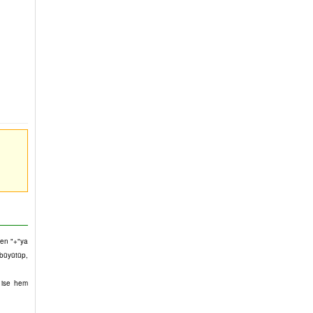
rden "+"ya
 büyütüp,
u ise hem