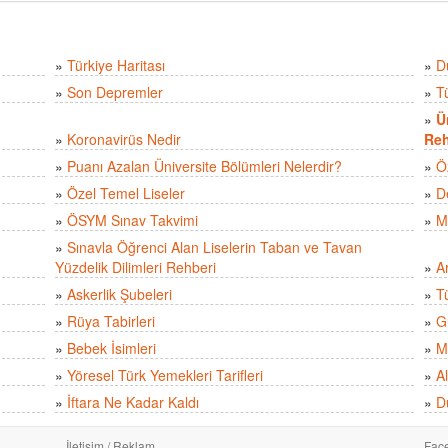
»
Türkiye Haritası
»
D
»
Son Depremler
»
T
»
Ü
»
Koronavirüs Nedir
Reh
»
Puanı Azalan Üniversite Bölümleri Nelerdir?
»
Ö
»
Özel Temel Liseler
»
D
»
ÖSYM Sınav Takvimi
»
M
»
Sınavla Öğrenci Alan Liselerin Taban ve Tavan
Yüzdelik Dilimleri Rehberi
»
A
»
Askerlik Şubeleri
»
Tü
»
Rüya Tabirleri
»
Gü
»
Bebek İsimleri
»
M
»
Yöresel Türk Yemekleri Tarifleri
»
Al
»
İftara Ne Kadar Kaldı
»
D
İletişim / Reklam
Fac