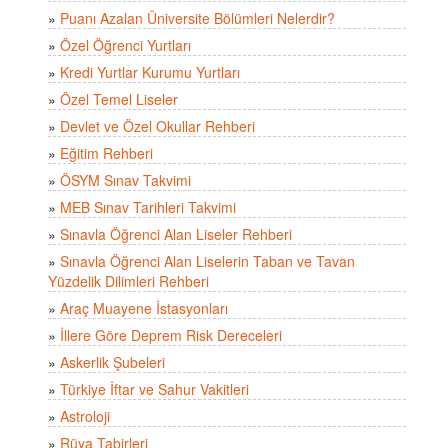
»
Puanı Azalan Üniversite Bölümleri Nelerdir?
»
Özel Öğrenci Yurtları
»
Kredi Yurtlar Kurumu Yurtları
»
Özel Temel Liseler
»
Devlet ve Özel Okullar Rehberi
»
Eğitim Rehberi
»
ÖSYM Sınav Takvimi
»
MEB Sınav Tarihleri Takvimi
»
Sınavla Öğrenci Alan Liseler Rehberi
»
Sınavla Öğrenci Alan Liselerin Taban ve Tavan
Yüzdelik Dilimleri Rehberi
»
Araç Muayene İstasyonları
»
İllere Göre Deprem Risk Dereceleri
»
Askerlik Şubeleri
»
Türkiye İftar ve Sahur Vakitleri
»
Astroloji
»
Rüya Tabirleri