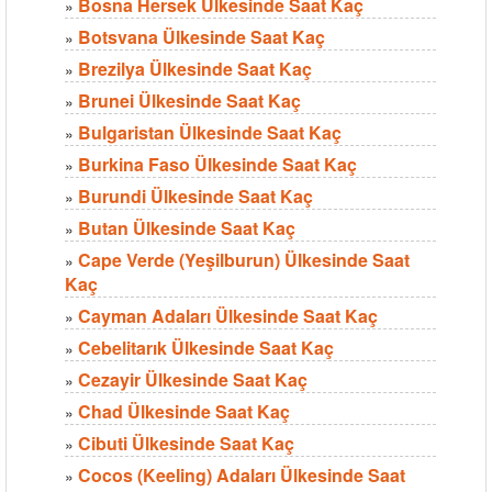
Bosna Hersek Ülkesinde Saat Kaç
»
Botsvana Ülkesinde Saat Kaç
»
Brezilya Ülkesinde Saat Kaç
»
Brunei Ülkesinde Saat Kaç
»
Bulgaristan Ülkesinde Saat Kaç
»
Burkina Faso Ülkesinde Saat Kaç
»
Burundi Ülkesinde Saat Kaç
»
Butan Ülkesinde Saat Kaç
»
Cape Verde (Yeşilburun) Ülkesinde Saat
»
Kaç
Cayman Adaları Ülkesinde Saat Kaç
»
Cebelitarık Ülkesinde Saat Kaç
»
Cezayir Ülkesinde Saat Kaç
»
Chad Ülkesinde Saat Kaç
»
Cibuti Ülkesinde Saat Kaç
»
Cocos (Keeling) Adaları Ülkesinde Saat
»