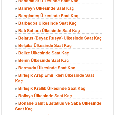
Bahamalar Ülkesinde Saat Kaç
»
Bahreyn Ülkesinde Saat Kaç
»
Bangladeş Ülkesinde Saat Kaç
»
Barbados Ülkesinde Saat Kaç
»
Batı Sahara Ülkesinde Saat Kaç
»
Belarus (Beyaz Rusya) Ülkesinde Saat Kaç
»
Belçika Ülkesinde Saat Kaç
»
Belize Ülkesinde Saat Kaç
»
Benin Ülkesinde Saat Kaç
»
Bermuda Ülkesinde Saat Kaç
»
Birleşik Arap Emirlikleri Ülkesinde Saat
»
Kaç
Birleşik Krallık Ülkesinde Saat Kaç
»
Bolivya Ülkesinde Saat Kaç
»
Bonaire Saint Eustatius ve Saba Ülkesinde
»
Saat Kaç