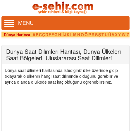
MENU
A
B
C
Ç
D
E
F
G
H
I
İ
J
K
L
M
N
O
Ö
P
R
S
Ş
T
U
Ü
V
X
Y
W
Z
Dünya Haritası
Dünya Saat Dilimleri Haritası, Dünya Ülkeleri
Saat Bölgeleri, Uluslararası Saat Dilimleri
Dünya saat dilimleri haritasında istediğiniz ülke üzerinde gidip
tıklayarak o ülkenin hangi saat diliminde olduğunu görebilir ve
ayrıca o anda o ülkede saat kaç olduğunu öğrenebilirsiniz.