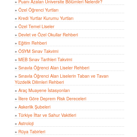
»
Puanı Azalan Üniversite Bölümleri Nelerdir?
»
Özel Öğrenci Yurtları
»
Kredi Yurtlar Kurumu Yurtları
»
Özel Temel Liseler
»
Devlet ve Özel Okullar Rehberi
»
Eğitim Rehberi
»
ÖSYM Sınav Takvimi
»
MEB Sınav Tarihleri Takvimi
»
Sınavla Öğrenci Alan Liseler Rehberi
»
Sınavla Öğrenci Alan Liselerin Taban ve Tavan
Yüzdelik Dilimleri Rehberi
»
Araç Muayene İstasyonları
»
İllere Göre Deprem Risk Dereceleri
»
Askerlik Şubeleri
»
Türkiye İftar ve Sahur Vakitleri
»
Astroloji
»
Rüya Tabirleri