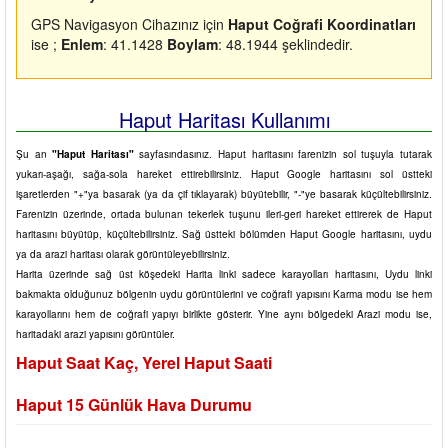
GPS Navigasyon Cihazınız için
Haput Coğrafi Koordinatları
ise ;
Enlem
: 41.1428
Boylam
: 48.1944 şeklindedir.
Haput Haritası Kullanımı
Şu an
"Haput Haritası"
sayfasındasınız. Haput haritasını farenizin sol tuşuyla tutarak
yukarı-aşağı, sağa-sola hareket ettirebilirsiniz. Haput Google haritasını sol üstteki
işaretlerden "+"ya basarak (ya da çif tıklayarak) büyütebilir, "-"ye basarak küçültebilirsiniz.
Farenizin üzerinde, ortada bulunan tekerlek tuşunu ileri-geri hareket ettirerek de Haput
haritasını büyütüp, küçültebilirsiniz. Sağ üstteki bölümden Haput Google haritasını, uydu
ya da arazi haritası olarak görüntüleyebilirsiniz.
Harita üzerinde sağ üst köşedeki Harita linki sadece karayolları haritasını, Uydu linki
bakmakta olduğunuz bölgenin uydu görüntülerini ve coğrafi yapısını Karma modu ise hem
karayollarını hem de coğrafi yapıyı birlikte gösterir. Yine aynı bölgedeki Arazi modu ise,
haritadaki arazi yapısını görüntüler.
Haput Saat Kaç, Yerel Haput Saati
Haput 15 Günlük Hava Durumu