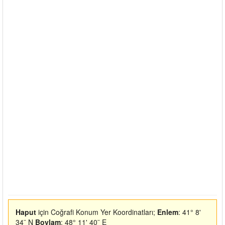
Haput
için Coğrafi Konum Yer Koordinatları;
Enlem
: 41° 8'
34¨ N
Boylam
: 48° 11' 40¨ E