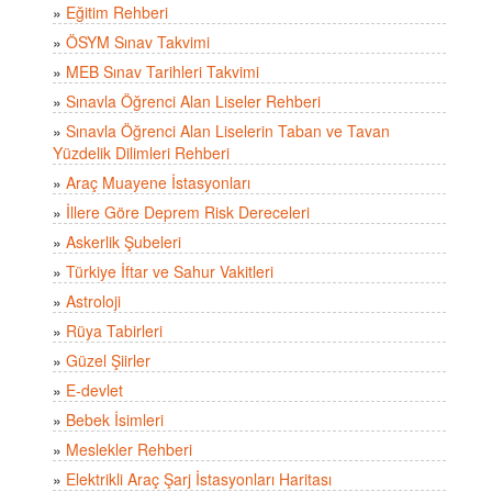
»
Eğitim Rehberi
»
ÖSYM Sınav Takvimi
»
MEB Sınav Tarihleri Takvimi
»
Sınavla Öğrenci Alan Liseler Rehberi
»
Sınavla Öğrenci Alan Liselerin Taban ve Tavan
Yüzdelik Dilimleri Rehberi
»
Araç Muayene İstasyonları
»
İllere Göre Deprem Risk Dereceleri
»
Askerlik Şubeleri
»
Türkiye İftar ve Sahur Vakitleri
»
Astroloji
»
Rüya Tabirleri
»
Güzel Şiirler
»
E-devlet
»
Bebek İsimleri
»
Meslekler Rehberi
»
Elektrikli Araç Şarj İstasyonları Haritası