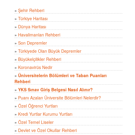
»
Şehir Rehberi
»
Türkiye Haritası
»
Dünya Haritası
»
Havalimanları Rehberi
»
Son Depremler
»
Türkiyede Olan Büyük Depremler
»
Büyükelçilikler Rehberi
»
Koronavirüs Nedir
»
Üniversitelerin Bölümleri ve Taban Puanları
Rehberi
»
YKS Sınav Giriş Belgesi Nasıl Alınır?
»
Puanı Azalan Üniversite Bölümleri Nelerdir?
»
Özel Öğrenci Yurtları
»
Kredi Yurtlar Kurumu Yurtları
»
Özel Temel Liseler
»
Devlet ve Özel Okullar Rehberi