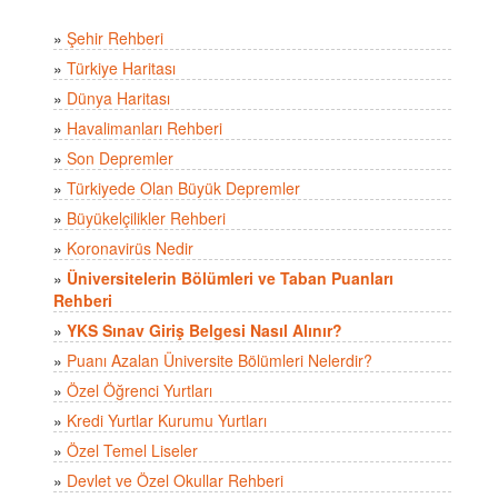
»
Şehir Rehberi
»
Türkiye Haritası
»
Dünya Haritası
»
Havalimanları Rehberi
»
Son Depremler
»
Türkiyede Olan Büyük Depremler
»
Büyükelçilikler Rehberi
»
Koronavirüs Nedir
»
Üniversitelerin Bölümleri ve Taban Puanları
Rehberi
»
YKS Sınav Giriş Belgesi Nasıl Alınır?
»
Puanı Azalan Üniversite Bölümleri Nelerdir?
»
Özel Öğrenci Yurtları
»
Kredi Yurtlar Kurumu Yurtları
»
Özel Temel Liseler
»
Devlet ve Özel Okullar Rehberi