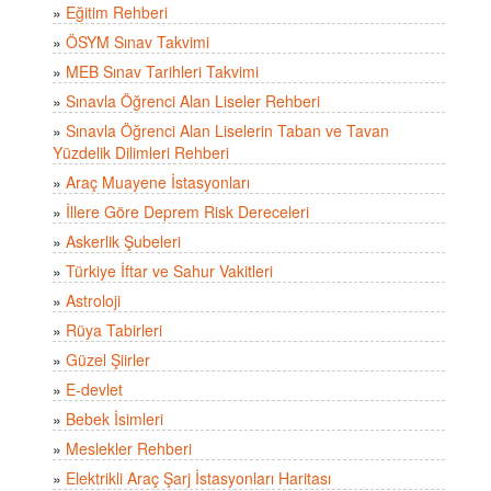
»
Eğitim Rehberi
»
ÖSYM Sınav Takvimi
»
MEB Sınav Tarihleri Takvimi
»
Sınavla Öğrenci Alan Liseler Rehberi
»
Sınavla Öğrenci Alan Liselerin Taban ve Tavan
Yüzdelik Dilimleri Rehberi
»
Araç Muayene İstasyonları
»
İllere Göre Deprem Risk Dereceleri
»
Askerlik Şubeleri
»
Türkiye İftar ve Sahur Vakitleri
»
Astroloji
»
Rüya Tabirleri
»
Güzel Şiirler
»
E-devlet
»
Bebek İsimleri
»
Meslekler Rehberi
»
Elektrikli Araç Şarj İstasyonları Haritası