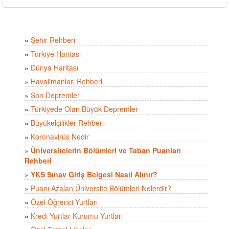
»
Şehir Rehberi
»
Türkiye Haritası
»
Dünya Haritası
»
Havalimanları Rehberi
»
Son Depremler
»
Türkiyede Olan Büyük Depremler
»
Büyükelçilikler Rehberi
»
Koronavirüs Nedir
»
Üniversitelerin Bölümleri ve Taban Puanları
Rehberi
»
YKS Sınav Giriş Belgesi Nasıl Alınır?
»
Puanı Azalan Üniversite Bölümleri Nelerdir?
»
Özel Öğrenci Yurtları
»
Kredi Yurtlar Kurumu Yurtları