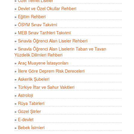
»
Özel Temel Liseler
»
Devlet ve Özel Okullar Rehberi
»
Eğitim Rehberi
»
ÖSYM Sınav Takvimi
»
MEB Sınav Tarihleri Takvimi
»
Sınavla Öğrenci Alan Liseler Rehberi
»
Sınavla Öğrenci Alan Liselerin Taban ve Tavan
Yüzdelik Dilimleri Rehberi
»
Araç Muayene İstasyonları
»
İllere Göre Deprem Risk Dereceleri
»
Askerlik Şubeleri
»
Türkiye İftar ve Sahur Vakitleri
»
Astroloji
»
Rüya Tabirleri
»
Güzel Şiirler
»
E-devlet
»
Bebek İsimleri