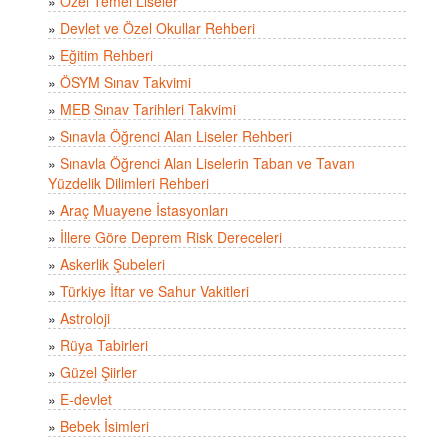
»
Özel Temel Liseler
»
Devlet ve Özel Okullar Rehberi
»
Eğitim Rehberi
»
ÖSYM Sınav Takvimi
»
MEB Sınav Tarihleri Takvimi
»
Sınavla Öğrenci Alan Liseler Rehberi
»
Sınavla Öğrenci Alan Liselerin Taban ve Tavan
Yüzdelik Dilimleri Rehberi
»
Araç Muayene İstasyonları
»
İllere Göre Deprem Risk Dereceleri
»
Askerlik Şubeleri
»
Türkiye İftar ve Sahur Vakitleri
»
Astroloji
»
Rüya Tabirleri
»
Güzel Şiirler
»
E-devlet
»
Bebek İsimleri