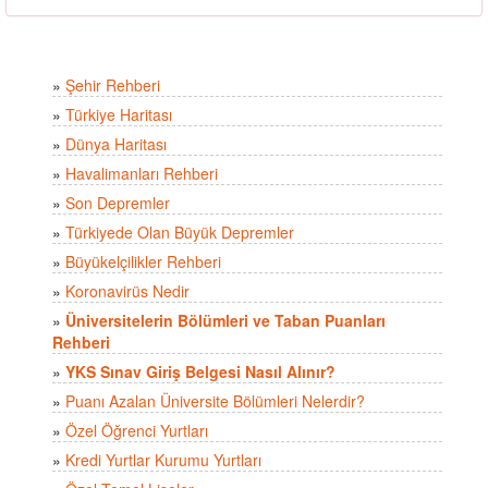
»
Şehir Rehberi
»
Türkiye Haritası
»
Dünya Haritası
»
Havalimanları Rehberi
»
Son Depremler
»
Türkiyede Olan Büyük Depremler
»
Büyükelçilikler Rehberi
»
Koronavirüs Nedir
»
Üniversitelerin Bölümleri ve Taban Puanları
Rehberi
»
YKS Sınav Giriş Belgesi Nasıl Alınır?
»
Puanı Azalan Üniversite Bölümleri Nelerdir?
»
Özel Öğrenci Yurtları
»
Kredi Yurtlar Kurumu Yurtları