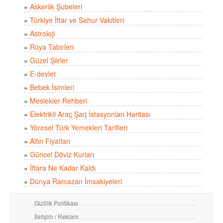
»
Askerlik Şubeleri
»
Türkiye İftar ve Sahur Vakitleri
»
Astroloji
»
Rüya Tabirleri
»
Güzel Şiirler
»
E-devlet
»
Bebek İsimleri
»
Meslekler Rehberi
»
Elektrikli Araç Şarj İstasyonları Haritası
»
Yöresel Türk Yemekleri Tarifleri
»
Altın Fiyatları
»
Güncel Döviz Kurları
»
İftara Ne Kadar Kaldı
»
Dünya Ramazan İmsakiyeleri
Gizlilik Politikası
İletişim / Reklam