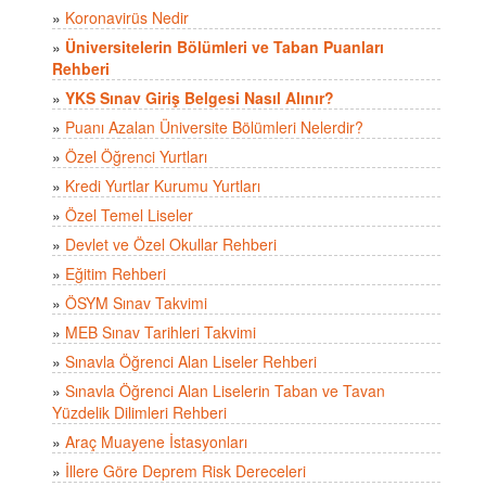
»
Koronavirüs Nedir
»
Üniversitelerin Bölümleri ve Taban Puanları
Rehberi
»
YKS Sınav Giriş Belgesi Nasıl Alınır?
»
Puanı Azalan Üniversite Bölümleri Nelerdir?
»
Özel Öğrenci Yurtları
»
Kredi Yurtlar Kurumu Yurtları
»
Özel Temel Liseler
»
Devlet ve Özel Okullar Rehberi
»
Eğitim Rehberi
»
ÖSYM Sınav Takvimi
»
MEB Sınav Tarihleri Takvimi
»
Sınavla Öğrenci Alan Liseler Rehberi
»
Sınavla Öğrenci Alan Liselerin Taban ve Tavan
Yüzdelik Dilimleri Rehberi
»
Araç Muayene İstasyonları
»
İllere Göre Deprem Risk Dereceleri