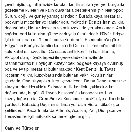
çevrilmiştir. Eğimli arazide kurulan kentin surları yer yer burçlarla,
gözetleme kuleleri ve kalın duvarlarla desteklenmiştir. Nekropol:
Surun, doğu ve güney yamaçlarındadır. Burada kaya mezarları,
podyumlu mezarlar ve lahitler görülmektedir. Denizli ilinin 25 km.
doğusunda, Honaz ilçesinin 2 km kuzeyinde yer almaktadır. Antik
çağdan beri kullanılan güney şark yolu üzerindedir. Büyük Frigya
içinde bulunan en önemli merkezlerdendir. Ksenephon'a göre
Frigya'nın 6 büyük kentinden biridir.Osmanlı Dönemi'ne ait bir
kale kalıntısı mevcuttur. Colossae antik kentinin kalıntılarına,
Akropol olan, höyük tepesi ile çevresindeki arazilerde
rastlanmaktadır. Höyüğün kuzeyindeki bölgede kayaya oyulmuş
oda ve ev tipi mezarlar bulunmaktadır Kent Denizli ili, Tavas
ilçesinin 10 km. kuzeybatısında bulunan Vakıf Köyü sınırları
içindedir. Önemli yapıları, kenti çevreleyen Roma Dönemi suru ve
stadyumdur. Herakleia Salbace antik kentinin yaklaşık 4 km.
doğusunda, bugünkü Tavas-Kızılcabölük kasabasının 1 km.
kuzeydoğusunda, Ören Sırtı ve Kocapınar mevkii diye adlandırılan
yerdedir. Babadağ Dağı'nın sırtında yer alan Hieron dikdörtgen
şeklindedir. Kabartmalarda Artemis, Apollon, Pan, Dionysos ve
Herakles ile ilgili mitolojik sahneler işlenmiştir .
Cami ve Türbeler