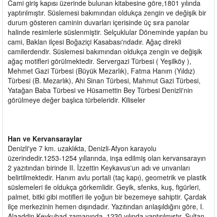
Cami giriş kapısı üzerinde bulunan kitabesine göre,1801 yılında
yaptırılmıştır. Süslemesi bakımından oldukça zengin ve değişik bir
durum gösteren caminin duvarları içerisinde üç sıra panolar
halinde resimlerle süslenmiştir. Selçuklular Döneminde yapılan bu
cami, Baklan ilçesi Boğaziçi Kasabası'ndadır. Ağaç direkli
camilerdendir. Süslemesi bakımından oldukça zengin ve değişik
ağaç motifleri görülmektedir. Servergazi Türbesi ( Yeşilköy ),
Mehmet Gazi Türbesi (Büyük Mezarlık), Fatma Hanım (Yıldız)
Türbesi (B. Mezarlık), Ahi Sinan Türbesi, Mahmut Gazi Türbesi,
Yatağan Baba Türbesi ve Hüsamettin Bey Türbesi Denizli'nin
görülmeye değer başlıca türbeleridir. Kiliseler
Han ve Kervansaraylar
Denizli'ye 7 km. uzaklıkta, Denizli-Afyon karayolu
üzerindedir.1253-1254 yıllarında, inşa edilmiş olan kervansarayın
2 yazıtından birinde II. İzzettin Keykavus'un adı ve unvanları
belirtilmektedir. Hanım avlu portali (taç kapı), geometrik ve plastik
süslemeleri ile oldukça görkemlidir. Geyik, sfenks, kuş, figürleri,
palmet, bitki gibi motifleri ile yoğun bir bezemeye sahiptir. Çardak
ilçe merkezinin hemen dışındadır. Yazıtından anlaşıldığını göre, I.
Alaaddin Keykubad zamanında, 1230 yılında yaptırılmıştır. Sultan