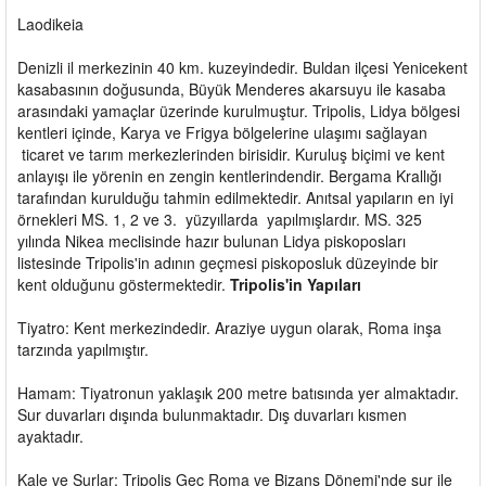
Laodikeia
Denizli il merkezinin 40 km. kuzeyindedir. Buldan ilçesi Yenicekent
kasabasının doğusunda, Büyük Menderes akarsuyu ile kasaba
arasındaki yamaçlar üzerinde kurulmuştur. Tripolis, Lidya bölgesi
kentleri içinde, Karya ve Frigya bölgelerine ulaşımı sağlayan
ticaret ve tarım merkezlerinden birisidir. Kuruluş biçimi ve kent
anlayışı ile yörenin en zengin kentlerindendir. Bergama Krallığı
tarafından kurulduğu tahmin edilmektedir. Anıtsal yapıların en iyi
örnekleri MS. 1, 2 ve 3. yüzyıllarda yapılmışlardır. MS. 325
yılında Nikea meclisinde hazır bulunan Lidya piskoposları
listesinde Tripolis'in adının geçmesi piskoposluk düzeyinde bir
kent olduğunu göstermektedir.
Tripolis'in Yapıları
Tiyatro: Kent merkezindedir. Araziye uygun olarak, Roma inşa
tarzında yapılmıştır.
Hamam: Tiyatronun yaklaşık 200 metre batısında yer almaktadır.
Sur duvarları dışında bulunmaktadır. Dış duvarları kısmen
ayaktadır.
Kale ve Surlar: Tripolis Geç Roma ve Bizans Dönemi'nde sur ile