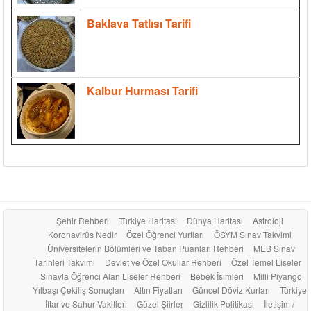
Baklava Tatlısı Tarifi
Kalbur Hurması Tarifi
Şehir Rehberi
Türkiye Haritası
Dünya Haritası
Astroloji
Koronavirüs Nedir
Özel Öğrenci Yurtları
ÖSYM Sınav Takvimi
Üniversitelerin Bölümleri ve Taban Puanları Rehberi
MEB Sınav
Tarihleri Takvimi
Devlet ve Özel Okullar Rehberi
Özel Temel Liseler
Sınavla Öğrenci Alan Liseler Rehberi
Bebek İsimleri
Milli Piyango
Yılbaşı Çekiliş Sonuçları
Altın Fiyatları
Güncel Döviz Kurları
Türkiye
İftar ve Sahur Vakitleri
Güzel Şiirler
Gizlilik Politikası
İletişim /