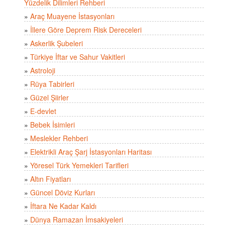
Yüzdelik Dilimleri Rehberi
»
Araç Muayene İstasyonları
»
İllere Göre Deprem Risk Dereceleri
»
Askerlik Şubeleri
»
Türkiye İftar ve Sahur Vakitleri
»
Astroloji
»
Rüya Tabirleri
»
Güzel Şiirler
»
E-devlet
»
Bebek İsimleri
»
Meslekler Rehberi
»
Elektrikli Araç Şarj İstasyonları Haritası
»
Yöresel Türk Yemekleri Tarifleri
»
Altın Fiyatları
»
Güncel Döviz Kurları
»
İftara Ne Kadar Kaldı
»
Dünya Ramazan İmsakiyeleri