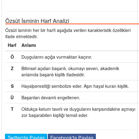
Özsüt İsminin Harf Analizi
Özsüt isminin her bir harfi aşağıda verilen karakteristik özellikleri
ifade etmektedir.
Harf
Anlamı
Ö
Duygularını açığa vurmaktan kaçınır.
Z
Bilimsel açıdan başarılı, okumayı seven, akademik
anlamda başarılı kişilik ifadesidir.
S
Hayalperestliği sembolize eder. Aşırı hayal kuran kişilik.
Ü
Başarıları devamlı engellenen.
T
Oldukça ketum tavırlı ve duygularını karşısındakine açmayı
zor başarabilen kişiliği temsil eder.
Twitter'da Paylaş
Facebook'ta Paylaş