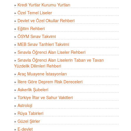
»
Kredi Yurtlar Kurumu Yurtları
»
Özel Temel Liseler
»
Devlet ve Özel Okullar Rehberi
»
Eğitim Rehberi
»
ÖSYM Sınav Takvimi
»
MEB Sınav Tarihleri Takvimi
»
Sınavla Öğrenci Alan Liseler Rehberi
»
Sınavla Öğrenci Alan Liselerin Taban ve Tavan
Yüzdelik Dilimleri Rehberi
»
Araç Muayene İstasyonları
»
İllere Göre Deprem Risk Dereceleri
»
Askerlik Şubeleri
»
Türkiye İftar ve Sahur Vakitleri
»
Astroloji
»
Rüya Tabirleri
»
Güzel Şiirler
»
E-devlet