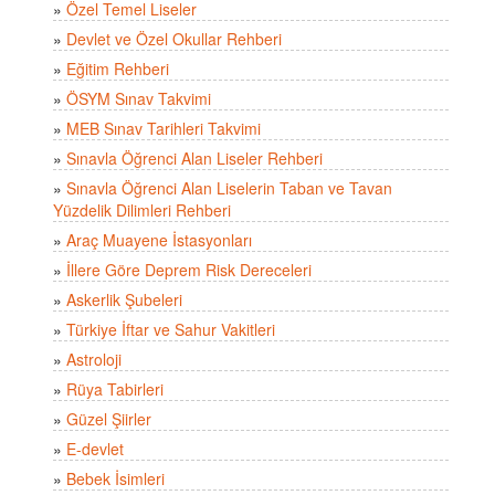
»
Özel Temel Liseler
»
Devlet ve Özel Okullar Rehberi
»
Eğitim Rehberi
»
ÖSYM Sınav Takvimi
»
MEB Sınav Tarihleri Takvimi
»
Sınavla Öğrenci Alan Liseler Rehberi
»
Sınavla Öğrenci Alan Liselerin Taban ve Tavan
Yüzdelik Dilimleri Rehberi
»
Araç Muayene İstasyonları
»
İllere Göre Deprem Risk Dereceleri
»
Askerlik Şubeleri
»
Türkiye İftar ve Sahur Vakitleri
»
Astroloji
»
Rüya Tabirleri
»
Güzel Şiirler
»
E-devlet
»
Bebek İsimleri