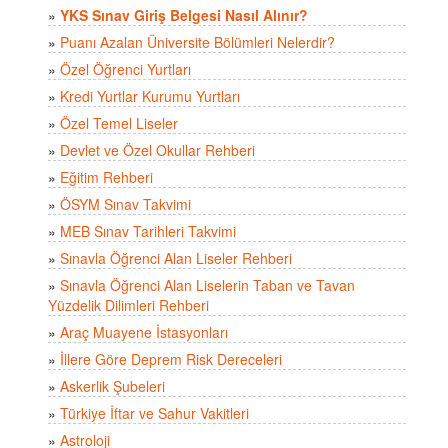
»
YKS Sınav Giriş Belgesi Nasıl Alınır?
»
Puanı Azalan Üniversite Bölümleri Nelerdir?
»
Özel Öğrenci Yurtları
»
Kredi Yurtlar Kurumu Yurtları
»
Özel Temel Liseler
»
Devlet ve Özel Okullar Rehberi
»
Eğitim Rehberi
»
ÖSYM Sınav Takvimi
»
MEB Sınav Tarihleri Takvimi
»
Sınavla Öğrenci Alan Liseler Rehberi
»
Sınavla Öğrenci Alan Liselerin Taban ve Tavan
Yüzdelik Dilimleri Rehberi
»
Araç Muayene İstasyonları
»
İllere Göre Deprem Risk Dereceleri
»
Askerlik Şubeleri
»
Türkiye İftar ve Sahur Vakitleri
»
Astroloji