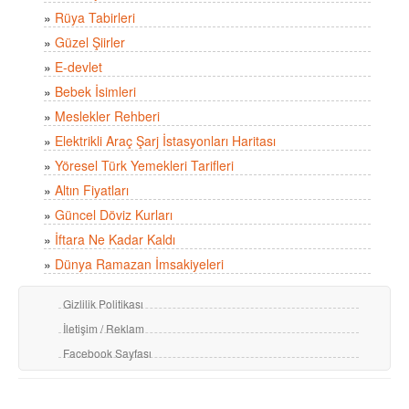
»
Rüya Tabirleri
»
Güzel Şiirler
»
E-devlet
»
Bebek İsimleri
»
Meslekler Rehberi
»
Elektrikli Araç Şarj İstasyonları Haritası
»
Yöresel Türk Yemekleri Tarifleri
»
Altın Fiyatları
»
Güncel Döviz Kurları
»
İftara Ne Kadar Kaldı
»
Dünya Ramazan İmsakiyeleri
Gizlilik Politikası
İletişim / Reklam
Facebook Sayfası