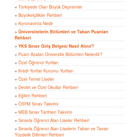
»
Türkiyede Olan Büyük Depremler
»
Büyükelçilikler Rehberi
»
Koronavirüs Nedir
»
Üniversitelerin Bölümleri ve Taban Puanları
Rehberi
»
YKS Sınav Giriş Belgesi Nasıl Alınır?
»
Puanı Azalan Üniversite Bölümleri Nelerdir?
»
Özel Öğrenci Yurtları
»
Kredi Yurtlar Kurumu Yurtları
»
Özel Temel Liseler
»
Devlet ve Özel Okullar Rehberi
»
Eğitim Rehberi
»
ÖSYM Sınav Takvimi
»
MEB Sınav Tarihleri Takvimi
»
Sınavla Öğrenci Alan Liseler Rehberi
»
Sınavla Öğrenci Alan Liselerin Taban ve Tavan
Yüzdelik Dilimleri Rehberi