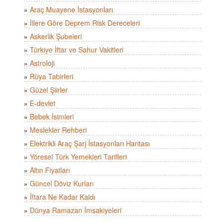
»
Araç Muayene İstasyonları
»
İllere Göre Deprem Risk Dereceleri
»
Askerlik Şubeleri
»
Türkiye İftar ve Sahur Vakitleri
»
Astroloji
»
Rüya Tabirleri
»
Güzel Şiirler
»
E-devlet
»
Bebek İsimleri
»
Meslekler Rehberi
»
Elektrikli Araç Şarj İstasyonları Haritası
»
Yöresel Türk Yemekleri Tarifleri
»
Altın Fiyatları
»
Güncel Döviz Kurları
»
İftara Ne Kadar Kaldı
»
Dünya Ramazan İmsakiyeleri