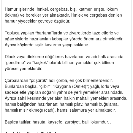
Hamur işlerinde; hinkel, cergebas, bişi, katmer, erişte, lokum
(lokma) ve börekler yer almaktadır. Hinlek ve cergebas denilen
hamur yiyecekler çevreye özgüdür.
Topluca yapılan “harfana”larda ve ziyaretlerde taze etlerle ve
ağaç şişlerle hazırlanılan kebaplar yörede önem arz etmektedir.
Ayrıca köylerde kışlık kavurma yapıp saklanır.
Dibek veya dinklerde döğülerek hazırlanan ve adı halk arasında
“gendirme” ve “keşkek” olarak bilinen yemekler çok bilinen
yöresel yemeklerdir.
Çorbalardan “püşürük” adlı çorba, en çok bilinenlerdendir.
Bunlardan başka, “çılbır”; “Kaygana (Omlet)”; yağlı, lorlu veya
sadece etle yapılan soğanlı yahni de yerli yemekler arasındadır.
Ayrıca sahil kesiminde yer alan halkın mahalli yemekleri arasında,
hamsi balığından hazırlanan; hamsili pilav, hamsili buğulama,
hamsili mısır ekmeği (cadı), hamsi salamura yer almaktadır.
Başlıca tatlılar, hasuta, kaysefe, zurbiyet, ballı lokumdur. .