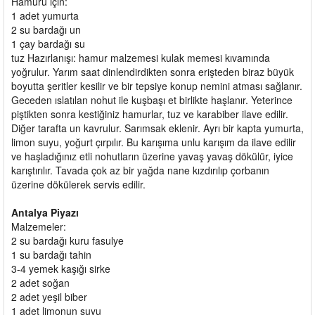
Hamuru için:
1 adet yumurta
2 su bardağı un
1 çay bardağı su
tuz Hazırlanışı: hamur malzemesi kulak memesi kıvamında
yoğrulur. Yarım saat dinlendirdikten sonra erişteden biraz büyük
boyutta şeritler kesilir ve bir tepsiye konup nemini atması sağlanır.
Geceden ıslatılan nohut ile kuşbaşı et birlikte haşlanır. Yeterince
piştikten sonra kestiğiniz hamurlar, tuz ve karabiber ilave edilir.
Diğer tarafta un kavrulur. Sarımsak eklenir. Ayrı bir kapta yumurta,
limon suyu, yoğurt çırpılır. Bu karışıma unlu karışım da ilave edilir
ve haşladığınız etli nohutların üzerine yavaş yavaş dökülür, iyice
karıştırılır. Tavada çok az bir yağda nane kızdırılıp çorbanın
üzerine dökülerek servis edilir.
Antalya Piyazı
Malzemeler:
2 su bardağı kuru fasulye
1 su bardağı tahin
3-4 yemek kaşığı sirke
2 adet soğan
2 adet yeşil biber
1 adet limonun suyu