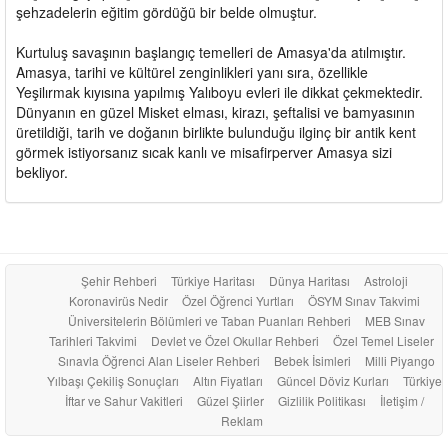
şehzadelerin eğitim gördüğü bir belde olmuştur.
Kurtuluş savaşının başlangıç temelleri de Amasya'da atılmıştır.
Amasya, tarihi ve kültürel zenginlikleri yanı sıra, özellikle
Yeşilırmak kıyısına yapılmış Yalıboyu evleri ile dikkat çekmektedir.
Dünyanın en güzel Misket elması, kirazı, şeftalisi ve bamyasının
üretildiği, tarih ve doğanın birlikte bulunduğu ilginç bir antik kent
görmek istiyorsanız sıcak kanlı ve misafirperver Amasya sizi
bekliyor.
Şehir Rehberi
Türkiye Haritası
Dünya Haritası
Astroloji
Koronavirüs Nedir
Özel Öğrenci Yurtları
ÖSYM Sınav Takvimi
Üniversitelerin Bölümleri ve Taban Puanları Rehberi
MEB Sınav
Tarihleri Takvimi
Devlet ve Özel Okullar Rehberi
Özel Temel Liseler
Sınavla Öğrenci Alan Liseler Rehberi
Bebek İsimleri
Milli Piyango
Yılbaşı Çekiliş Sonuçları
Altın Fiyatları
Güncel Döviz Kurları
Türkiye
İftar ve Sahur Vakitleri
Güzel Şiirler
Gizlilik Politikası
İletişim /
Reklam